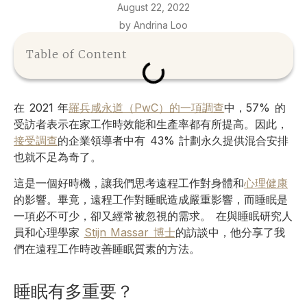
August 22, 2022
by Andrina Loo
Table of Content
在 2021 年
羅兵咸永道（PwC）的一項調查
中，57% 的
受訪者表示在家工作時效能和生產率都有所提高。因此，
接受調查
的企業領導者中有 43% 計劃永久提供混合安排
也就不足為奇了。
這是一個好時機，讓我們思考遠程工作對身體和
心理健康
的影響。畢竟，遠程工作對睡眠造成嚴重影響，而睡眠是
一項必不可少，卻又經常被忽視的需求。 在與睡眠研究人
員和心理學家
Stijn Massar 博士
的訪談中，他分享了我
們在遠程工作時改善睡眠質素的方法。
睡眠有多重要？