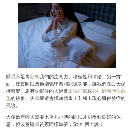
睡眠不足會
影響
我們的注意力、積極性和情緒。另一方
面，優質睡眠透過增強學習和記憶功能，讓我們在白天保
持警覺。患有失眠症的人經常
出現抑鬱
或
心理健康狀況惡
化
的跡象。失眠症還會增加體重上升和出現心臟併發症的
風險。
大多數年輕人需要七至九小時的睡眠才能得到良好的休
息，但改善睡眠質素同樣重要，Stijn 博士說：