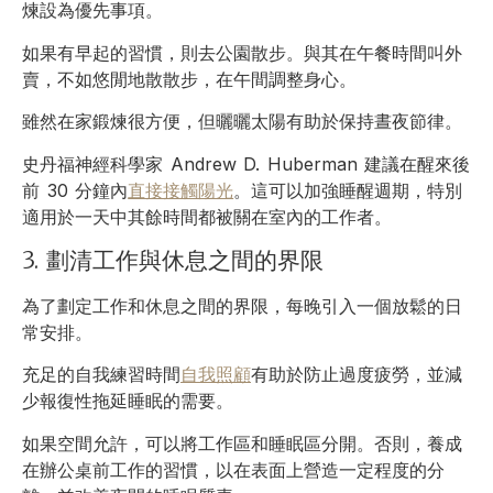
煉設為優先事項。
如果有早起的習慣，則去公園散步。與其在午餐時間叫外
賣，不如悠閒地散散步，在午間調整身心。
雖然在家鍛煉很方便，但曬曬太陽有助於保持晝夜節律。
史丹福神經科學家 Andrew D. Huberman 建議在醒來後
前 30 分鐘內
直接接觸陽光
。這可以加強睡醒週期，特別
適用於一天中其餘時間都被關在室內的工作者。
3. 劃清工作與休息之間的界限
為了劃定工作和休息之間的界限，每晚引入一個放鬆的日
常安排。
充足的自我練習時間
自我照顧
有助於防止過度疲勞，並減
少報復性拖延睡眠的需要。
如果空間允許，可以將工作區和睡眠區分開。否則，養成
在辦公桌前工作的習慣，以在表面上營造一定程度的分