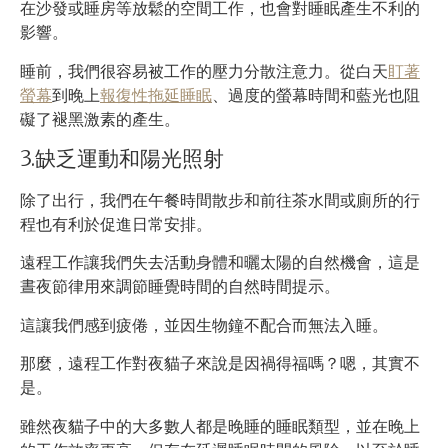
在沙發或睡房等放鬆的空間工作，也會對睡眠產生不利的
影響。
睡前，我們很容易被工作的壓力分散注意力。從白天
盯著
螢幕
到晚上
報復性拖延睡眠
、過度的螢幕時間和藍光也阻
礙了褪黑激素的產生。
3.缺乏運動和陽光照射
除了出行，我們在午餐時間散步和前往茶水間或廁所的行
程也有利於促進日常安排。
遠程工作讓我們失去活動身體和曬太陽的自然機會，這是
晝夜節律用來調節睡覺時間的自然時間提示。
這讓我們感到疲倦，並因生物鐘不配合而無法入睡。
那麼，遠程工作對夜貓子來說是因禍得福嗎？嗯，其實不
是。
雖然夜貓子中的大多數人都是晚睡的睡眠類型，並在晚上