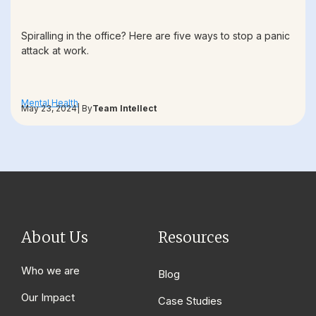
Spiralling in the office? Here are five ways to stop a panic
attack at work.
Mental Health
May 23, 2024
| By
Team Intellect
About Us
Resources
Who we are
Blog
Our Impact
Case Studies