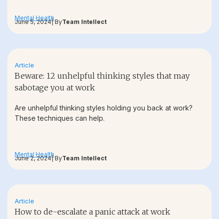
Mental Health
June 5, 2024
| By
Team Intellect
Article
Beware: 12 unhelpful thinking styles that may
sabotage you at work
Are unhelpful thinking styles holding you back at work?
These techniques can help.
Mental Health
June 2, 2024
| By
Team Intellect
Article
How to de-escalate a panic attack at work