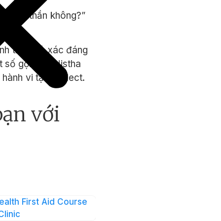
ỏe tinh thần không?”
inh thần có xác đáng
 số gợi ý từ Nistha
nh vi tại Intellect.
bạn với
 đối với sức khỏe và
ealth First Aid Course
Clinic