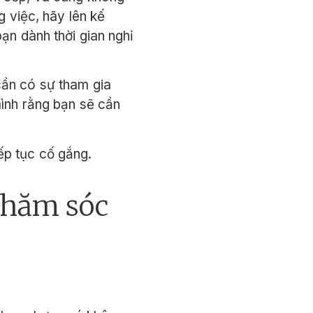
g việc, hãy lên kế
n dành thời gian nghỉ
cần có sự tham gia
mình rằng bạn sẽ cần
ếp tục cố gắng.
chăm sóc