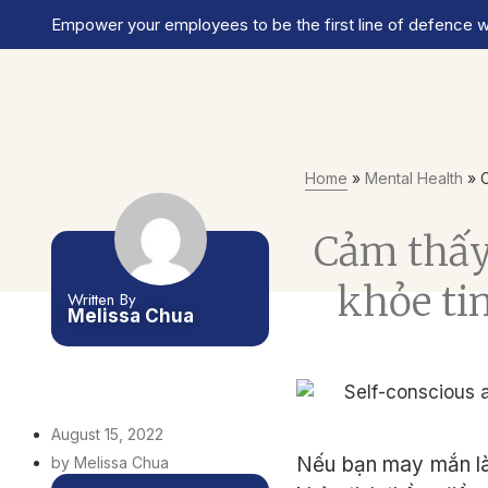
Empower your employees to be the first line of defence wi
Home
»
Mental Health
»
C
Cảm thấy
khỏe tin
Written By
Melissa Chua
August 15, 2022
Nếu bạn may mắn là
by Melissa Chua