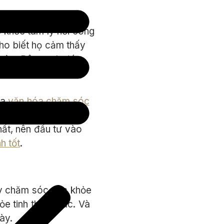
 khỏe tâm lý nơi công
ho biết họ cảm thấy
 này. Bên cạnh đó
ức khỏe tinh thần
ra
văn hóa chăm sóc
ội ngũ nhân viên. Họ
hất, nên đầu tư vào
h tốt
.
ày chăm sóc sức khỏe
ỏe tinh thần khác. Và
ày.