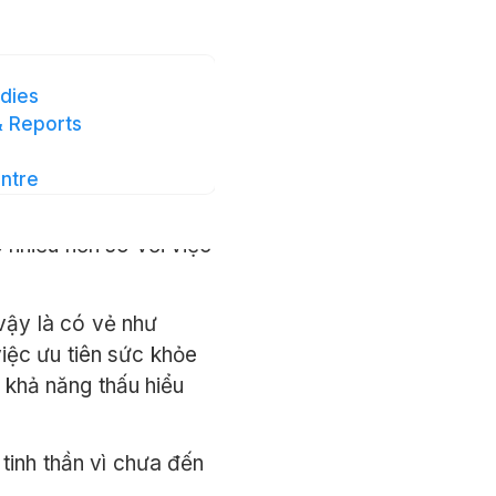
là lười biếng và làm
ó. Đây là một trong
ng hơn khi làm việc từ
dies
 Reports
ntre
 vài khía cạnh nào đó
g tốt hơn và bền hơn
o nhiều hơn so với việc
vậy là có vẻ như
iệc ưu tiên sức khỏe
a khả năng thấu hiểu
tinh thần vì chưa đến