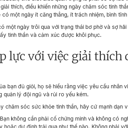
iải thích, điều khiến những ngày chăm sóc tinh thầ
có một ngày ít căng thẳng, ít trách nhiệm, bình tĩnh
 một ngày trôi qua với trạng thái bơ phờ và sợ hãi 
ấy tinh thần và cảm xúc được khôi phục.
p lực với việc giải thích
ủa bạn đủ giỏi, họ sẽ hiểu rằng việc yêu cầu nhân v
g quản lý đội ngũ và rủi ro yếu kém.
ày chăm sóc sức khỏe tinh thần, hãy cứ mạnh dạn 
“Bạn không cần phải cố chứng minh và không có nghĩa
 hoặc dự định trải qua như thế nào. Không phải vớ