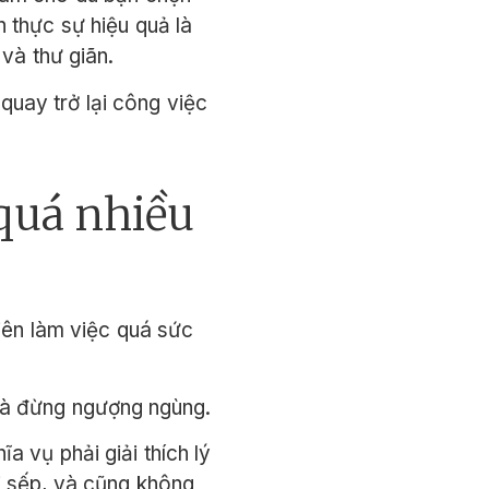
n thực sự hiệu quả là
 và thư giãn.
quay trở lại công việc
 quá nhiều
iên làm việc quá sức
và đừng ngượng ngùng.
 vụ phải giải thích lý
i sếp, và cũng không