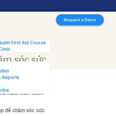
Request a Demo
ý để xử lý và tận dụng những
ealth First Aid Course
Clinic
ăm sóc sức
à tận dụng
dies
 Reports
ntre
hép để chăm sóc sức