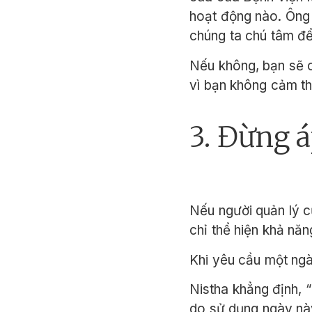
hoạt động nào. Ông g
chúng ta chú tâm để 
Nếu không, bạn sẽ có
vì bạn không cảm th
3. Đừng á
Nếu người quản lý c
chỉ thể hiện khả năn
Khi yêu cầu một ng
Nistha khẳng định, 
do sử dụng ngày này