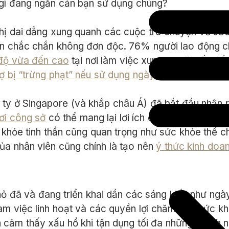
u gì đang ngăn cản bạn sử dụng chúng?
thị dai dẳng xung quanh các cuộc trò chuyện về sức
ạn chắc chắn không đơn độc. 76% người lao động c
 độ vừa đến cao
tại nơi làm việc xung quanh vấn đề
ợ bị “trừng phạt” nếu sử dụng ngày nghỉ
chăm sóc s
 ty ở Singapore (và khắp châu Á) đã bắt đầu nhận 
nơi công sở
có thể mang lại lơi ích cho công ty và đ
c khỏe tinh thần cũng quan trọng như sức khỏe thể c
của nhân viên cũng chính là tạo nên
ý thức kinh doan
hỏ đã và đang triển khai dần các sáng kiến như ng
 làm việc linh hoạt và các quyền lợi chăm sóc sức kh
cảm thấy xấu hổ khi tận dụng tối đa những lợi ích n