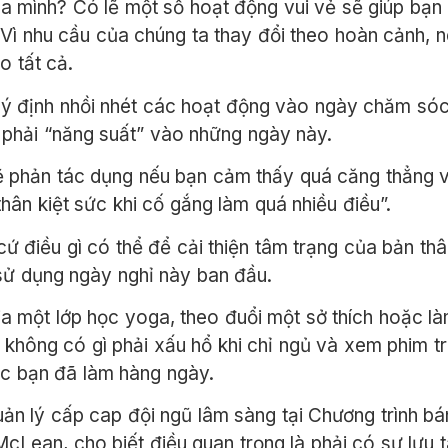
a mình? Có lẽ một số hoạt động vui vẻ sẽ giúp bạn k
Vì nhu cầu của chúng ta thay đổi theo hoàn cảnh, 
o tất cả.
 ý định nhồi nhét các hoạt động vào ngày chăm sóc 
phải “năng suất” vào những ngày này.
“Sẽ phản tác dụng nếu bạn cảm thấy quá căng thẳng v
hân kiệt sức khi cố gắng làm quá nhiều điều”.
cứ điều gì có thể để cải thiện tâm trạng của bản t
sử dụng ngày nghỉ này ban đầu.
ia một lớp học yoga, theo đuổi một sở thích hoặc là
không có gì phải xấu hổ khi chỉ ngủ và xem phim t
ệc bạn đã làm hàng ngày.
uản lý cấp cap đội ngũ lâm sàng tại Chương trình bá
cLean, cho biết điều quan trọng là phải có sự lưu