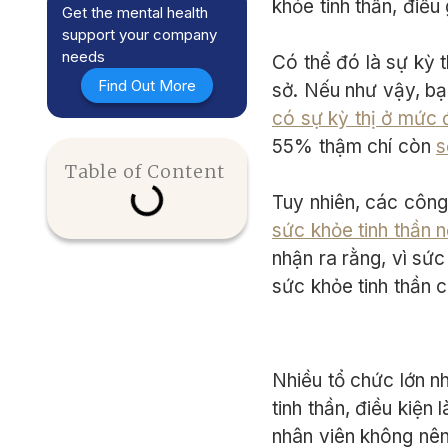
khỏe tinh thần, điề
Get the mental health
support your company
needs
Có thể đó là sự kỳ 
Find Out More
sở. Nếu như vậy, b
có sự kỳ thị ở mức
55% thậm chí còn
s
Table of Content
Tuy nhiên, các công
sức khỏe tinh thần 
nhận ra rằng, vì sứ
sức khỏe tinh thần 
Nhiều tổ chức lớn n
tinh thần, điều kiện
nhân viên không nên 