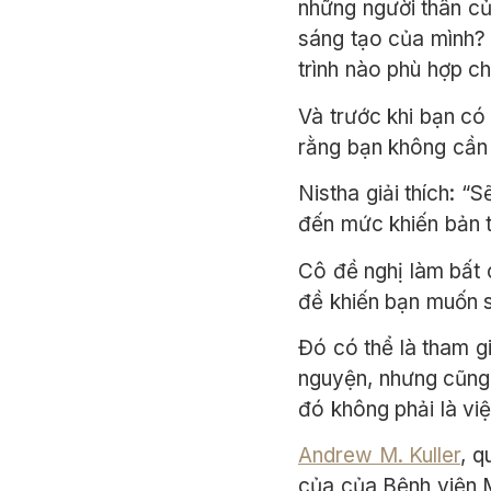
những người thân củ
sáng tạo của mình? 
trình nào phù hợp ch
Và trước khi bạn có
rằng bạn không cần 
Nistha giải thích: 
đến mức khiến bản t
Cô đề nghị làm bất 
đề khiến bạn muốn 
Đó có thể là tham g
nguyện, nhưng cũng 
đó không phải là vi
Andrew M. Kuller
, q
của của Bệnh viện M