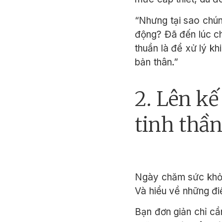
“Nhưng tại sao chún
động? Đã đến lúc ch
thuần là để xử lý k
bản thân.”
2. Lên k
tinh thần
Ngày chăm sức khỏe 
Và hiểu về những đi
Bạn đơn giản chỉ cầ