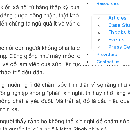
Resources
 kiến xã hội từ hàng thập kỷ qua cho rằng nghỉ ngơi 
 đáng được công nhận, thật khó mà chống lại điều đ
Articles
ến chúng ta ngủ quá ít và vấn đề trở nên
nghiêm trọ
Case Stu
Ebooks &
Events
Press Ce
e nói con người không phải là cỗ máy, nhưng ở một
Providers
úng. Cũng giống như máy móc, chúng ta sẽ hoạt độn
Contact us
, và cố làm việc quá sức liên tục sẽ khiến ta tổn ha
“bảo trì” đều đặn.
ng muốn nghỉ để chăm sóc tinh thần vì sợ rằng như 
ng nghiệp không “phải” xin nghỉ, thì hãy nhớ rằng v
không phải là yếu đuối. Mà trái lại, đó là dấu hiệu củ
nhìn xa.
người thấy rằng họ không thể xin nghỉ để chăm sóc 
 là quyền lợi của họ,” Nistha Singh chia sẻ.