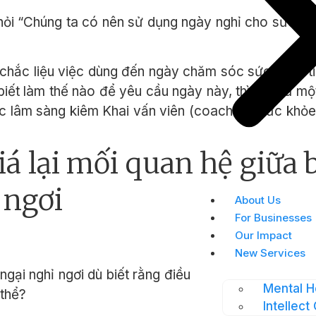
 hỏi “Chúng ta có nên sử dụng ngày nghỉ cho sức kh
chắc liệu việc dùng đến ngày chăm sóc sức khỏe t
iết làm thế nào để yêu cầu ngày này, thì đây là một
c lâm sàng kiêm Khai vấn viên (coaching) sức khỏe hà
iá lại mối quan hệ giữa 
 ngơi
About Us
For Businesses
Our Impact
New Services
 ngại nghỉ ngơi dù biết rằng điều này rất quan trọng
Mental H
thể?
Intellect 