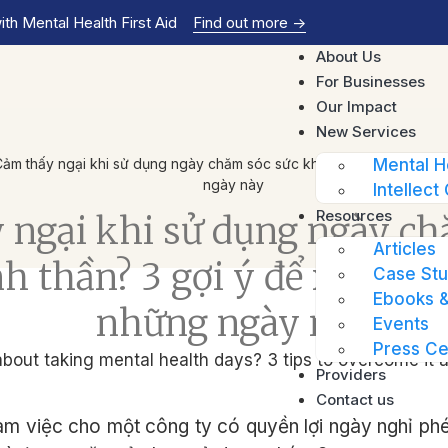
th Mental Health First Aid
Find out more
->
About Us
For Businesses
Our Impact
New Services
ảm thấy ngại khi sử dụng ngày chăm sóc sức khỏe tinh thần? 3 gợi 
Mental H
ngày này
Intellect 
Resources
 ngại khi sử dụng ngày ch
Articles
h thần? 3 gợi ý để xử lý v
Case Stu
Ebooks &
những ngày này
Events
Press Ce
Providers
Contact us
m việc cho một công ty có quyền lợi ngày nghỉ p