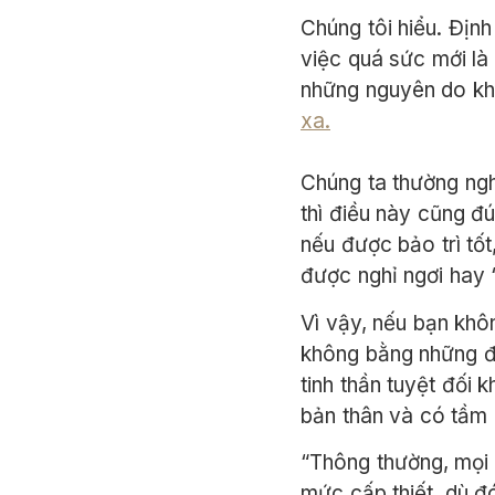
Chúng tôi hiểu. Định
việc quá sức mới là
những nguyên do khi
xa.
Chúng ta thường ngh
thì điều này cũng đ
nếu được bảo trì tốt
được nghỉ ngơi hay 
Vì vậy, nếu bạn khô
không bằng những đồ
tinh thần tuyệt đối 
bản thân và có tầm 
“Thông thường, mọi 
mức cấp thiết, dù đó